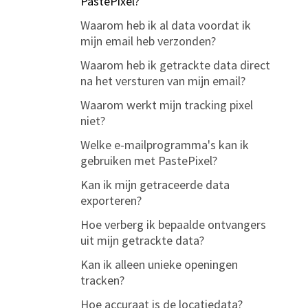
PastePixel?
Instellen van data die je trackt
(privacy instellingen)
Waarom heb ik al data voordat ik
mijn email heb verzonden?
Eigen domein instellen
Waarom heb ik getrackte data direct
na het versturen van mijn email?
Waarom werkt mijn tracking pixel
niet?
Welke e-mailprogramma's kan ik
gebruiken met PastePixel?
Kan ik mijn getraceerde data
exporteren?
Hoe verberg ik bepaalde ontvangers
uit mijn getrackte data?
Kan ik alleen unieke openingen
tracken?
Hoe accuraat is de locatiedata?