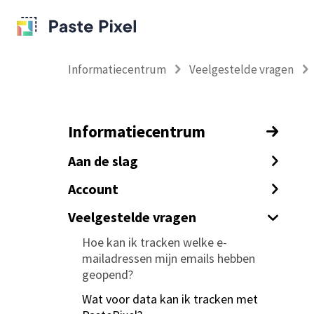
Informatiecentrum
Veelgestelde vragen
Informatiecentrum
Aan de slag
Hoe track je e-mails met tracking
Account
pixels?
Hoe schakel je tweestapsverificatie
Veelgestelde vragen
Hoe track je url kliks in jouw emails?
in
Hoe kan ik tracken welke e-
Custom data tracken met tracking
Verwijderen van jouw PastePixel
mailadressen mijn emails hebben
pixels en links (tagging)
account
geopend?
Hoe voorkom je dat je jezelf trackt
E-mailadres van jouw PastePixel
Wat voor data kan ik tracken met
account wijzigen