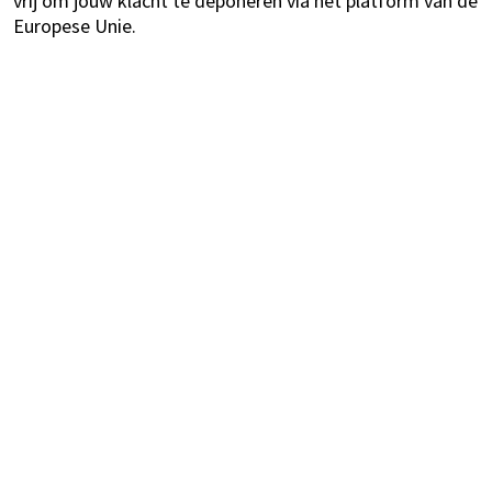
vrij om jouw klacht te deponeren via het platform van de
Europese Unie.